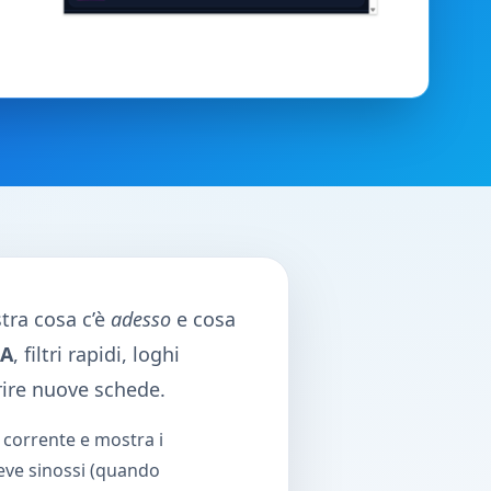
stra cosa c’è
adesso
e cosa
DA
, filtri rapidi, loghi
ire nuove schede.
corrente e mostra i
eve sinossi (quando