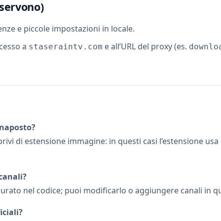
servono)
nze e piccole impostazioni in locale.
cesso a
e all’URL del proxy (es.
staseraintv.com
downlo
gnaposto?
ivi di estensione immagine: in questi casi l’estensione usa
canali?
figurato nel codice; puoi modificarlo o aggiungere canali in
ciali?