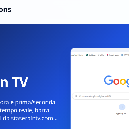
ions
in TV
da ora e prima/seconda
n tempo reale, barra
i da staseraintv.com...