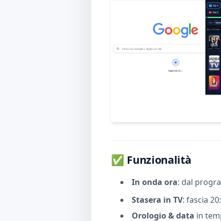
✅ Funzionalità
In onda ora
: dal progr
Stasera in TV
: fascia 2
Orologio & data
in temp