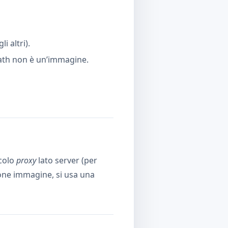
i altri).
 path non è un’immagine.
colo
proxy
lato server (per
one immagine, si usa una