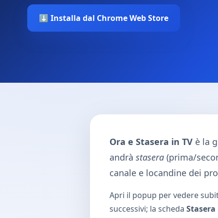
⬇️ Installa dal Chrome Web Store
Ora e Stasera in TV
è la g
andrà
stasera
(prima/secon
canale e locandine dei p
Apri il popup per vedere sub
successivi; la scheda
Stasera